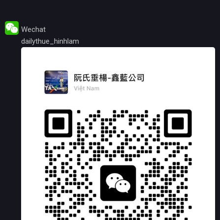
Wechat
dailythue_hinhlam