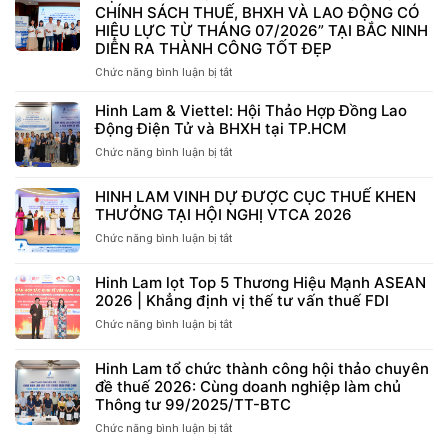
CHÍNH SÁCH THUẾ, BHXH VÀ LAO ĐỘNG CÓ
HIỆU LỰC TỪ THÁNG 07/2026” TẠI BẮC NINH
DIỄN RA THÀNH CÔNG TỐT ĐẸP
Chức năng bình luận bị tắt
ở
HỘI
THẢO
Hinh Lam & Viettel: Hội Thảo Hợp Đồng Lao
“NHỮNG
Động Điện Tử và BHXH tại TP.HCM
ĐIỂM
Chức năng bình luận bị tắt
ở
MỚI
Hinh
ĐÁNG
Lam
CHÚ
HINH LAM VINH DỰ ĐƯỢC CỤC THUẾ KHEN
&
Ý
THƯỞNG TẠI HỘI NGHỊ VTCA 2026
Viettel:
VỀ
Hội
Chức năng bình luận bị tắt
ở
CHÍNH
Thảo
HINH
SÁCH
Hợp
LAM
THUẾ,
Hinh Lam lọt Top 5 Thương Hiệu Mạnh ASEAN
Đồng
VINH
BHXH
2026 | Khẳng định vị thế tư vấn thuế FDI
Lao
DỰ
VÀ
Động
ĐƯỢC
Chức năng bình luận bị tắt
ở
LAO
Điện
CỤC
Hinh
ĐỘNG
Tử
THUẾ
Lam
CÓ
Hinh Lam tổ chức thành công hội thảo chuyên
và
KHEN
lọt
HIỆU
đề thuế 2026: Cùng doanh nghiệp làm chủ
BHXH
THƯỞNG
Top
LỰC
Thông tư 99/2025/TT-BTC
tại
TẠI
5
TỪ
TP.HCM
HỘI
Thương
Chức năng bình luận bị tắt
ở
THÁNG
NGHỊ
Hiệu
Hinh
07/2026”