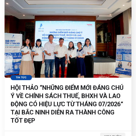
TIN TỨC
HỘI THẢO “NHỮNG ĐIỂM MỚI ĐÁNG CHÚ
Ý VỀ CHÍNH SÁCH THUẾ, BHXH VÀ LAO
ĐỘNG CÓ HIỆU LỰC TỪ THÁNG 07/2026”
TẠI BẮC NINH DIỄN RA THÀNH CÔNG
TỐT ĐẸP