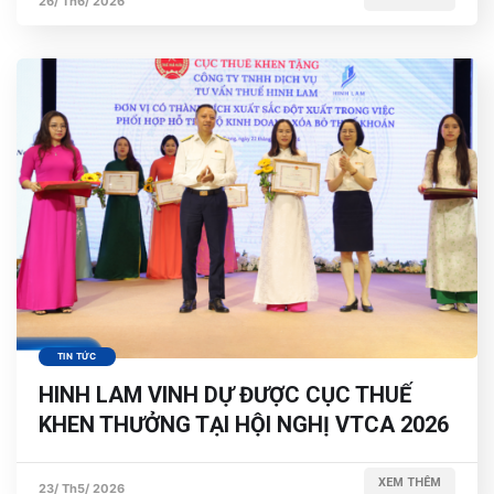
26/ Th6/ 2026
TIN TỨC
HINH LAM VINH DỰ ĐƯỢC CỤC THUẾ
KHEN THƯỞNG TẠI HỘI NGHỊ VTCA 2026
XEM THÊM
23/ Th5/ 2026