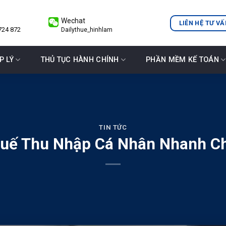
Wechat
LIÊN HỆ TƯ VẤ
724 872
Dailythue_hinhlam
P LÝ
THỦ TỤC HÀNH CHÍNH
PHẦN MỀM KẾ TOÁN
TIN TỨC
huế Thu Nhập Cá Nhân Nhanh Ch