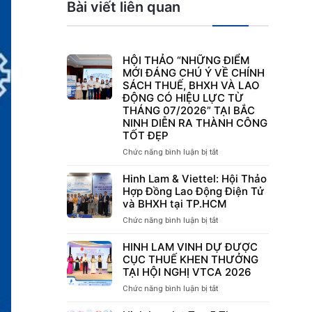
Bài viết liên quan
HỘI THẢO “NHỮNG ĐIỂM
MỚI ĐÁNG CHÚ Ý VỀ CHÍNH
SÁCH THUẾ, BHXH VÀ LAO
ĐỘNG CÓ HIỆU LỰC TỪ
THÁNG 07/2026” TẠI BẮC
NINH DIỄN RA THÀNH CÔNG
TỐT ĐẸP
Chức năng bình luận bị tắt
ở
HỘI
THẢO
Hinh Lam & Viettel: Hội Thảo
“NHỮNG
Hợp Đồng Lao Động Điện Tử
ĐIỂM
và BHXH tại TP.HCM
MỚI
Chức năng bình luận bị tắt
ở
ĐÁNG
Hinh
CHÚ
Lam
HINH LAM VINH DỰ ĐƯỢC
Ý
&
CỤC THUẾ KHEN THƯỞNG
VỀ
Viettel:
TẠI HỘI NGHỊ VTCA 2026
CHÍNH
Hội
SÁCH
Chức năng bình luận bị tắt
ở
Thảo
THUẾ,
HINH
Hợp
BHXH