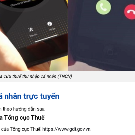
ra cứu thuế thu nhập cá nhân (TNCN)
á nhân trực tuyến
àm theo hướng dẫn sau:
ủa Tổng cục Thuế
c của Tổng cục Thuế:
https://www.gdt.gov.vn
.