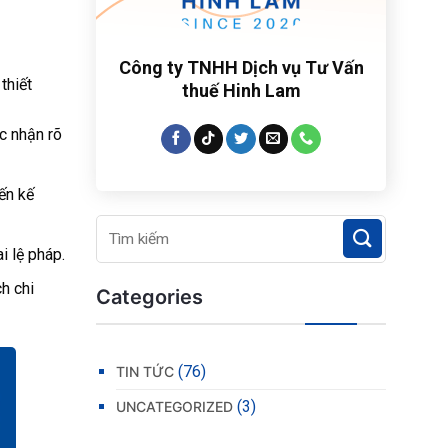
Công ty TNHH Dịch vụ Tư Vấn
thiết
thuế Hinh Lam
c nhận rõ
ến kế
i lệ pháp.
h chi
Categories
(76)
TIN TỨC
(3)
UNCATEGORIZED