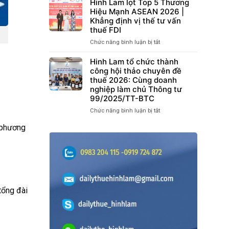
LAM
Hinh Lam lọt Top 5 Thương
Đồng
VÀ
VINH
Hiệu Mạnh ASEAN 2026 |
Lao
LAO
DỰ
Khẳng định vị thế tư vấn
Động
ĐỘNG
ĐƯỢC
thuế FDI
Điện
CÓ
CỤC
Tử
HIỆU
Chức năng bình luận bị tắt
ở
THUẾ
và
LỰC
Hinh
KHEN
BHXH
TỪ
Lam
Hinh Lam tổ chức thành
THƯỞNG
tại
THÁNG
lọt
công hội thảo chuyên đề
TẠI
TP.HCM
07/2026”
Top
thuế 2026: Cùng doanh
HỘI
TẠI
5
NGHỊ
nghiệp làm chủ Thông tư
BẮC
Thương
VTCA
99/2025/TT-BTC
NINH
Hiệu
2026
DIỄN
Chức năng bình luận bị tắt
ở
Mạnh
RA
Hinh
ASEAN
THÀNH
, phương
Lam
2026
CÔNG
tổ
|
TỐT
chức
Khẳng
ĐẸP
thành
định
công
vị
hội
thế
thảo
tư
chuyên
tổng đài
vấn
đề
thuế
thuế
FDI
2026:
Cùng