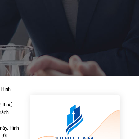
i Hinh
 thuế,
trách
này, Hinh
n đề