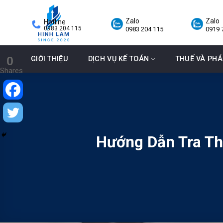
Skip
to
Zalo
Zalo
Hotline
0983 204 115
0983 204 115
0919 
content
0
GIỚI THIỆU
DỊCH VỤ KẾ TOÁN
THUẾ VÀ PHÁ
Shares
Hướng Dẫn Tra T