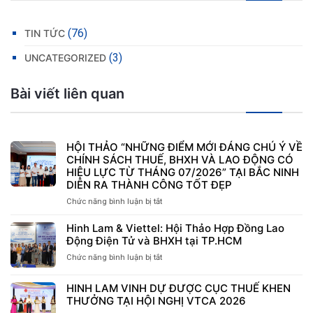
(76)
TIN TỨC
(3)
UNCATEGORIZED
Bài viết liên quan
HỘI THẢO “NHỮNG ĐIỂM MỚI ĐÁNG CHÚ Ý VỀ
CHÍNH SÁCH THUẾ, BHXH VÀ LAO ĐỘNG CÓ
HIỆU LỰC TỪ THÁNG 07/2026” TẠI BẮC NINH
DIỄN RA THÀNH CÔNG TỐT ĐẸP
Chức năng bình luận bị tắt
ở
HỘI
THẢO
Hinh Lam & Viettel: Hội Thảo Hợp Đồng Lao
“NHỮNG
Động Điện Tử và BHXH tại TP.HCM
ĐIỂM
Chức năng bình luận bị tắt
ở
MỚI
Hinh
ĐÁNG
Lam
CHÚ
HINH LAM VINH DỰ ĐƯỢC CỤC THUẾ KHEN
&
Ý
THƯỞNG TẠI HỘI NGHỊ VTCA 2026
Viettel:
VỀ