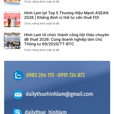
Hội
Chức năng bình luận bị tắt
ở
CHÍNH
Thảo
HINH
SÁCH
Hợp
LAM
THUẾ,
Hinh Lam lọt Top 5 Thương Hiệu Mạnh ASEAN
Đồng
VINH
BHXH
2026 | Khẳng định vị thế tư vấn thuế FDI
Lao
DỰ
VÀ
Động
ĐƯỢC
Chức năng bình luận bị tắt
ở
LAO
Điện
CỤC
Hinh
ĐỘNG
Tử
THUẾ
Lam
CÓ
Hinh Lam tổ chức thành công hội thảo chuyên
và
KHEN
lọt
HIỆU
đề thuế 2026: Cùng doanh nghiệp làm chủ
BHXH
THƯỞNG
Top
LỰC
Thông tư 99/2025/TT-BTC
tại
TẠI
5
TỪ
TP.HCM
HỘI
Thương
Chức năng bình luận bị tắt
ở
THÁNG
NGHỊ
Hiệu
Hinh
07/2026”
VTCA
Mạnh
Lam
TẠI
2026
ASEAN
tổ
BẮC
2026
chức
NINH
|
thành
DIỄN
Khẳng
công
RA
định
hội
THÀNH
vị
thảo
CÔNG
thế
chuyên
TỐT
tư
đề
ĐẸP
vấn
thuế
thuế
2026:
FDI
Cùng
doanh