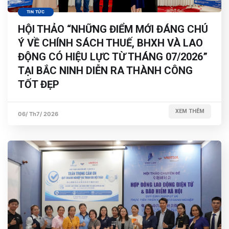
TIN TỨC
HỘI THẢO “NHỮNG ĐIỂM MỚI ĐÁNG CHÚ
Ý VỀ CHÍNH SÁCH THUẾ, BHXH VÀ LAO
ĐỘNG CÓ HIỆU LỰC TỪ THÁNG 07/2026”
TẠI BẮC NINH DIỄN RA THÀNH CÔNG
TỐT ĐẸP
XEM THÊM
06/ Th7/ 2026