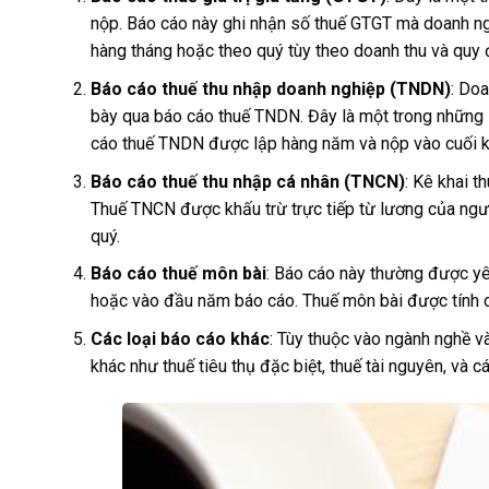
nộp. Báo cáo này ghi nhận số thuế GTGT mà doanh ng
hàng tháng hoặc theo quý tùy theo doanh thu và quy đ
Báo cáo thuế thu nhập doanh nghiệp (TNDN)
: Doa
bày qua báo cáo thuế TNDN. Đây là một trong những l
cáo thuế TNDN được lập hàng năm và nộp vào cuối k
Báo cáo thuế thu nhập cá nhân (TNCN)
: Kê khai 
Thuế TNCN được khấu trừ trực tiếp từ lương của ngư
quý.
Báo cáo thuế môn bài
: Báo cáo này thường được yê
hoặc vào đầu năm báo cáo. Thuế môn bài được tính d
Các loại báo cáo khác
: Tùy thuộc vào ngành nghề v
khác như thuế tiêu thụ đặc biệt, thuế tài nguyên, và 