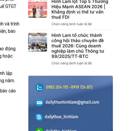
LAM
Hinh Lam lọt Top 5 Thương
Đồng
VÀ
VINH
huế GTGT
Hiệu Mạnh ASEAN 2026 |
Lao
LAO
DỰ
Khẳng định vị thế tư vấn
Động
ĐỘNG
ĐƯỢC
thuế FDI
Điện
CÓ
CỤC
Tử
HIỆU
h và trình
Chức năng bình luận bị tắt
ở
THUẾ
và
LỰC
Hinh
KHEN
iện, báo
BHXH
TỪ
Lam
Hinh Lam tổ chức thành
THƯỞNG
tại
THÁNG
lọt
công hội thảo chuyên đề
TẠI
TP.HCM
07/2026”
Top
thuế 2026: Cùng doanh
HỘI
TẠI
ao động.
5
NGHỊ
nghiệp làm chủ Thông tư
BẮC
Thương
VTCA
g hoặc
99/2025/TT-BTC
NINH
Hiệu
2026
DIỄN
Chức năng bình luận bị tắt
ở
Mạnh
RA
Hinh
ASEAN
THÀNH
nh lập
Lam
2026
CÔNG
tổ
|
ng năm.
TỐT
chức
Khẳng
ĐẸP
thành
định
 báo cáo
công
vị
hội
thế
thảo
tư
chuyên
vấn
đề
thuế
thuế
FDI
2026:
Cùng