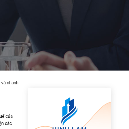
ả và nhanh
!
huế của
ện các