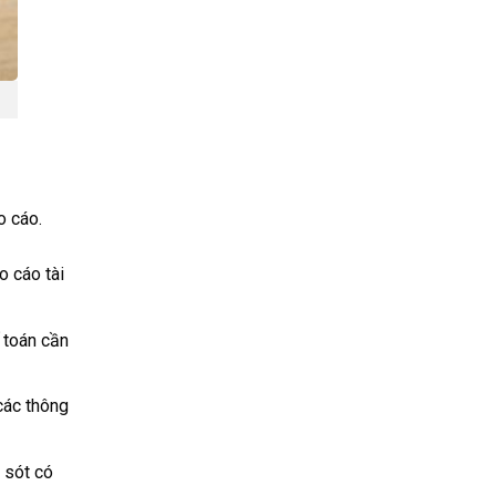
o cáo.
o cáo tài
ế toán cần
các thông
 sót có