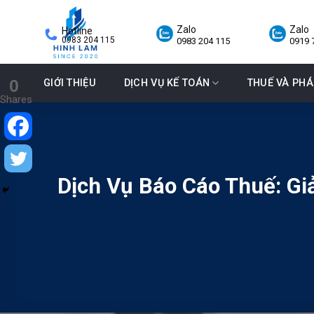
Skip
to
Zalo
Zalo
Hotline
0983 204 115
0983 204 115
0919 
content
0
GIỚI THIỆU
DỊCH VỤ KẾ TOÁN
THUẾ VÀ PHÁ
Shares
Dịch Vụ Báo Cáo Thuế: Gi