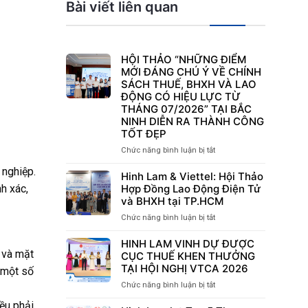
Bài viết liên quan
HỘI THẢO “NHỮNG ĐIỂM
MỚI ĐÁNG CHÚ Ý VỀ CHÍNH
SÁCH THUẾ, BHXH VÀ LAO
ĐỘNG CÓ HIỆU LỰC TỪ
THÁNG 07/2026” TẠI BẮC
NINH DIỄN RA THÀNH CÔNG
TỐT ĐẸP
Chức năng bình luận bị tắt
ở
HỘI
 nghiệp.
THẢO
Hinh Lam & Viettel: Hội Thảo
“NHỮNG
h xác,
Hợp Đồng Lao Động Điện Tử
ĐIỂM
và BHXH tại TP.HCM
MỚI
Chức năng bình luận bị tắt
ở
ĐÁNG
Hinh
CHÚ
Lam
HINH LAM VINH DỰ ĐƯỢC
Ý
 và mặt
&
CỤC THUẾ KHEN THƯỞNG
VỀ
Viettel:
TẠI HỘI NGHỊ VTCA 2026
CHÍNH
 một số
Hội
SÁCH
Chức năng bình luận bị tắt
ở
Thảo
THUẾ,
HINH
Hợp
BHXH
ều phải