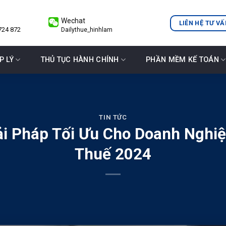
Wechat
LIÊN HỆ TƯ VẤ
724 872
Dailythue_hinhlam
P LÝ
THỦ TỤC HÀNH CHÍNH
PHẦN MỀM KẾ TOÁN
TIN TỨC
ải Pháp Tối Ưu Cho Doanh Nghi
Thuế 2024