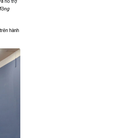
và
hỗ trợ
đồng
trên hành