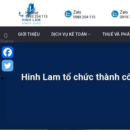
Skip
to
Zalo
Zalo
Hotline
0983 204 115
0983 204 115
0919 
content
0
GIỚI THIỆU
DỊCH VỤ KẾ TOÁN
THUẾ VÀ PHÁ
Shares
Hinh Lam tổ chức thành c