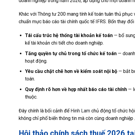
doanh nghiệp trong năm 2026, áp dụng cho mọi doanh ngh
Khác với Thông tư 200 mang tính kế toán tuân thủ phục 
chuẩn mực báo cáo tài chính quốc tế IFRS. Bốn thay đổi
Tái cấu trúc hệ thống tài khoản kế toán
— bổ sung 
kế tài khoản chi tiết cho doanh nghiệp.
Tăng quyền tự chủ trong tổ chức kế toán
— doanh 
hoạt động.
Yêu cầu chặt chẽ hơn về kiểm soát nội bộ
— bắt bu
toán.
Quy định rõ hơn về hợp nhất báo cáo tài chính
— l
thuộc.
Đây chính là bối cảnh để
Hinh Lam
chủ động tổ chức hội 
không chỉ phổ biến thông tin mà còn cùng doanh nghiệp
Hội thảo chính sách thuế 2026 tại