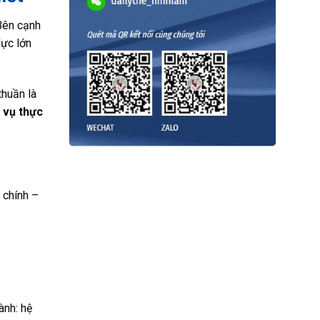
doanh
nghiệp
Bên cạnh
làm
chủ
lực lớn
Thông
tư
99/2025/TT-
BTC
thuần là
p vụ thực
 chính –
ành: hệ