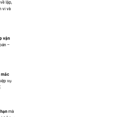
về lập,
 vi và
ợp vận
toán –
 mắc
hiệp vụ
.
 hạn
mà