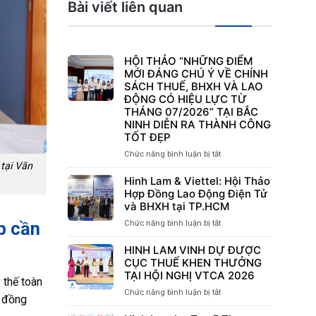
Bài viết liên quan
HỘI THẢO “NHỮNG ĐIỂM
MỚI ĐÁNG CHÚ Ý VỀ CHÍNH
SÁCH THUẾ, BHXH VÀ LAO
ĐỘNG CÓ HIỆU LỰC TỪ
THÁNG 07/2026” TẠI BẮC
NINH DIỄN RA THÀNH CÔNG
TỐT ĐẸP
Chức năng bình luận bị tắt
ở
tại Văn
HỘI
THẢO
Hinh Lam & Viettel: Hội Thảo
“NHỮNG
Hợp Đồng Lao Động Điện Tử
ĐIỂM
và BHXH tại TP.HCM
MỚI
p cần
Chức năng bình luận bị tắt
ở
ĐÁNG
Hinh
CHÚ
Lam
HINH LAM VINH DỰ ĐƯỢC
Ý
&
CỤC THUẾ KHEN THƯỞNG
VỀ
Viettel:
TẠI HỘI NGHỊ VTCA 2026
CHÍNH
y thế toàn
Hội
SÁCH
Chức năng bình luận bị tắt
ở
Thảo
g đồng
THUẾ,
HINH
Hợp
BHXH