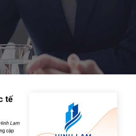
c tế
Hinh Lam
ung cập