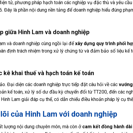
 điện tử, phương pháp hạch toán các nghiệp vụ đặc thù và yêu cầu 
26. Đây là phần nội dung nền tảng để doanh nghiệp hiểu đúng phạm
ợp giữa Hinh Lam và doanh nghiệp
Lam và doanh nghiệp cùng ngồi lại để
xây dựng quy trình phối h
hân định trách nhiệm trong xử lý chứng từ và đảm bảo số liệu kế 
c kê khai thuế và hạch toán kế toán
ảo. Đại diện các doanh nghiệp trực tiếp đặt câu hỏi về các
vướng
ản kế toán, xử lý số dư đầu kỳ chuyển đổi từ TT200, đến các ng
Hinh Lam giải đáp cụ thể, có dẫn chiếu điều khoản pháp lý cụ thể
 lõi của Hinh Lam với doanh nghiệp
hất lượng nội dung chuyên môn, mà còn ở
cam kết đồng hành dài