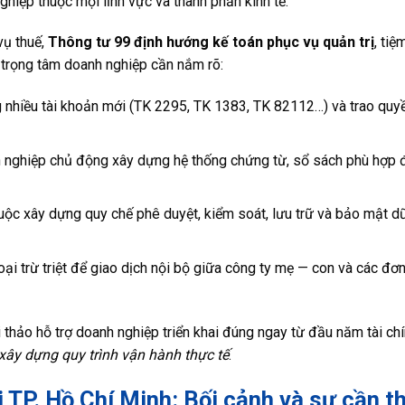
iệp thuộc mọi lĩnh vực và thành phần kinh tế.
vụ thuế,
Thông tư 99 định hướng kế toán phục vụ quản trị
, tiệ
 trọng tâm doanh nghiệp cần nắm rõ:
nhiều tài khoản mới (TK 2295, TK 1383, TK 82112…) và trao quyền
nghiệp chủ động xây dựng hệ thống chứng từ, sổ sách phù hợp 
ộc xây dựng quy chế phê duyệt, kiểm soát, lưu trữ và bảo mật dữ
oại trừ triệt để giao dịch nội bộ giữa công ty mẹ — con và các đơn
thảo hỗ trợ doanh nghiệp triển khai đúng ngay từ đầu năm tài ch
xây dựng quy trình vận hành thực tế
.
 TP. Hồ Chí Minh: Bối cảnh và sự cần th