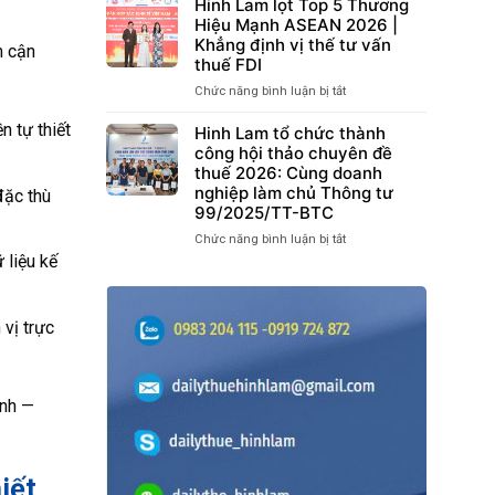
LAM
Hinh Lam lọt Top 5 Thương
Đồng
VÀ
VINH
Hiệu Mạnh ASEAN 2026 |
Lao
LAO
DỰ
Khẳng định vị thế tư vấn
Động
ĐỘNG
m cận
ĐƯỢC
thuế FDI
Điện
CÓ
CỤC
Tử
HIỆU
Chức năng bình luận bị tắt
ở
THUẾ
và
LỰC
Hinh
KHEN
BHXH
TỪ
 tự thiết
Lam
Hinh Lam tổ chức thành
THƯỞNG
tại
THÁNG
lọt
công hội thảo chuyên đề
TẠI
TP.HCM
07/2026”
Top
thuế 2026: Cùng doanh
HỘI
TẠI
5
NGHỊ
nghiệp làm chủ Thông tư
đặc thù
BẮC
Thương
VTCA
99/2025/TT-BTC
NINH
Hiệu
2026
DIỄN
Chức năng bình luận bị tắt
ở
Mạnh
RA
Hinh
 liệu kế
ASEAN
THÀNH
Lam
2026
CÔNG
tổ
|
TỐT
chức
Khẳng
 vị trực
ĐẸP
thành
định
công
vị
hội
thế
thảo
tư
ính —
chuyên
vấn
đề
thuế
thuế
FDI
2026:
iết
Cùng