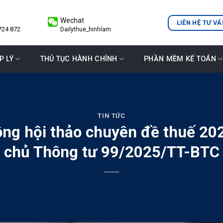
Wechat
LIÊN HỆ TƯ VẤ
724 872
Dailythue_hinhlam
P LÝ
THỦ TỤC HÀNH CHÍNH
PHẦN MỀM KẾ TOÁN
TIN TỨC
ông hội thảo chuyên đề thuế 20
chủ Thông tư 99/2025/TT-BTC