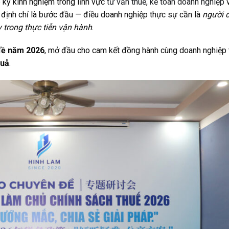
 kỷ kinh nghiệm trong lĩnh vực
tư vấn thuế
,
kế toán doanh nghiệp
y định chỉ là bước đầu — điều doanh nghiệp thực sự cần là
người 
 trong thực tiễn vận hành
.
 đề năm 2026
, mở đầu cho cam kết đồng hành cùng doanh nghiệp 
quả
.