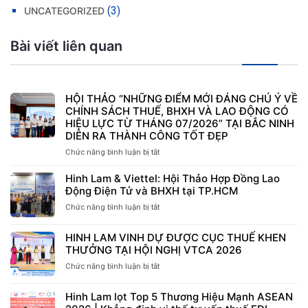
(3)
UNCATEGORIZED
Bài viết liên quan
HỘI THẢO “NHỮNG ĐIỂM MỚI ĐÁNG CHÚ Ý VỀ
CHÍNH SÁCH THUẾ, BHXH VÀ LAO ĐỘNG CÓ
HIỆU LỰC TỪ THÁNG 07/2026” TẠI BẮC NINH
DIỄN RA THÀNH CÔNG TỐT ĐẸP
Chức năng bình luận bị tắt
ở
HỘI
THẢO
Hinh Lam & Viettel: Hội Thảo Hợp Đồng Lao
“NHỮNG
Động Điện Tử và BHXH tại TP.HCM
ĐIỂM
Chức năng bình luận bị tắt
ở
MỚI
Hinh
ĐÁNG
Lam
CHÚ
HINH LAM VINH DỰ ĐƯỢC CỤC THUẾ KHEN
&
Ý
THƯỞNG TẠI HỘI NGHỊ VTCA 2026
Viettel:
VỀ
Hội
Chức năng bình luận bị tắt
ở
CHÍNH
Thảo
HINH
SÁCH
Hợp
LAM
THUẾ,
Hinh Lam lọt Top 5 Thương Hiệu Mạnh ASEAN
Đồng
VINH
BHXH