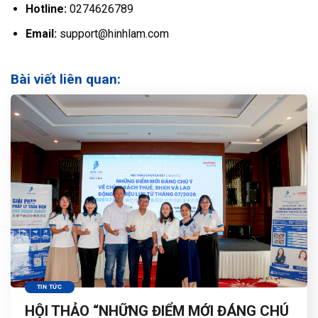
Hotline:
0274626789
Email:
support@hinhlam.com
Bài viết liên quan:
TIN TỨC
HỘI THẢO “NHỮNG ĐIỂM MỚI ĐÁNG CHÚ