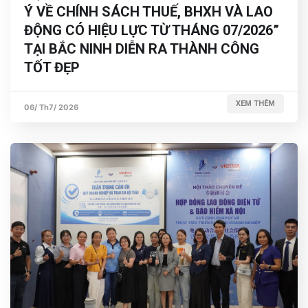
Ý VỀ CHÍNH SÁCH THUẾ, BHXH VÀ LAO
ĐỘNG CÓ HIỆU LỰC TỪ THÁNG 07/2026”
TẠI BẮC NINH DIỄN RA THÀNH CÔNG
TỐT ĐẸP
XEM THÊM
06/ Th7/ 2026