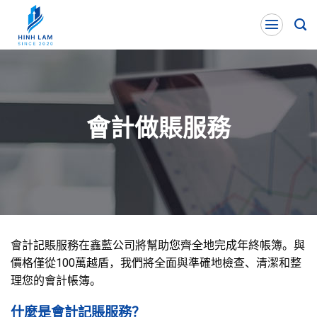
Skip
to
content
會計做賬服務
會計記賬服務在鑫藍公司將幫助您齊全地完成年終帳簿。與
價格僅從100萬越盾，我們將全面與準確地檢查、清潔和整
理您的會計帳簿。
什麼是會計記賬服務？