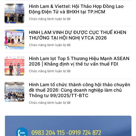
THẢO
Hinh Lam & Viettel: Hội Thảo Hợp Đồng Lao
“NHỮNG
Động Điện Tử và BHXH tại TP.HCM
ĐIỂM
Chức năng bình luận bị tắt
ở
MỚI
Hinh
ĐÁNG
Lam
CHÚ
HINH LAM VINH DỰ ĐƯỢC CỤC THUẾ KHEN
&
Ý
THƯỞNG TẠI HỘI NGHỊ VTCA 2026
Viettel:
VỀ
Hội
Chức năng bình luận bị tắt
ở
CHÍNH
Thảo
HINH
SÁCH
Hợp
LAM
THUẾ,
Hinh Lam lọt Top 5 Thương Hiệu Mạnh ASEAN
Đồng
VINH
BHXH
2026 | Khẳng định vị thế tư vấn thuế FDI
Lao
DỰ
VÀ
Động
ĐƯỢC
Chức năng bình luận bị tắt
ở
LAO
Điện
CỤC
Hinh
ĐỘNG
Tử
THUẾ
Lam
CÓ
Hinh Lam tổ chức thành công hội thảo chuyên
và
KHEN
lọt
HIỆU
đề thuế 2026: Cùng doanh nghiệp làm chủ
BHXH
THƯỞNG
Top
LỰC
Thông tư 99/2025/TT-BTC
tại
TẠI
5
TỪ
TP.HCM
HỘI
Thương
Chức năng bình luận bị tắt
ở
THÁNG
NGHỊ
Hiệu
Hinh
07/2026”
VTCA
Mạnh
Lam
TẠI
2026
ASEAN
tổ
BẮC
2026
chức
NINH
|
thành
DIỄN
Khẳng
công
RA