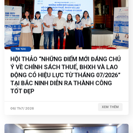
TIN TỨC
HỘI THẢO “NHỮNG ĐIỂM MỚI ĐÁNG CHÚ
Ý VỀ CHÍNH SÁCH THUẾ, BHXH VÀ LAO
ĐỘNG CÓ HIỆU LỰC TỪ THÁNG 07/2026”
TẠI BẮC NINH DIỄN RA THÀNH CÔNG
TỐT ĐẸP
XEM THÊM
06/ Th7/ 2026