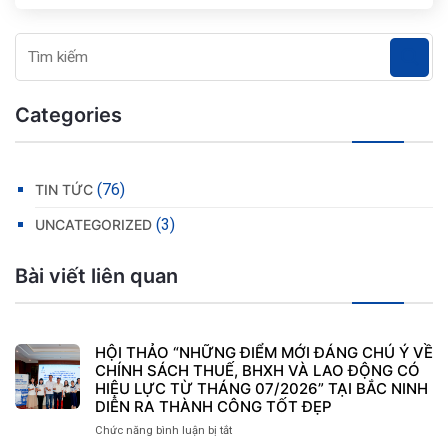
Categories
(76)
TIN TỨC
(3)
UNCATEGORIZED
Bài viết liên quan
HỘI THẢO “NHỮNG ĐIỂM MỚI ĐÁNG CHÚ Ý VỀ
CHÍNH SÁCH THUẾ, BHXH VÀ LAO ĐỘNG CÓ
HIỆU LỰC TỪ THÁNG 07/2026” TẠI BẮC NINH
DIỄN RA THÀNH CÔNG TỐT ĐẸP
Chức năng bình luận bị tắt
ở
HỘI