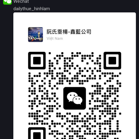
Wechat
dailythue_hinhlam