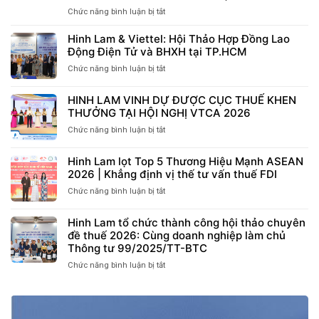
Chức năng bình luận bị tắt
ở
HỘI
THẢO
Hinh Lam & Viettel: Hội Thảo Hợp Đồng Lao
“NHỮNG
Động Điện Tử và BHXH tại TP.HCM
ĐIỂM
Chức năng bình luận bị tắt
ở
MỚI
Hinh
ĐÁNG
Lam
CHÚ
HINH LAM VINH DỰ ĐƯỢC CỤC THUẾ KHEN
&
Ý
THƯỞNG TẠI HỘI NGHỊ VTCA 2026
Viettel:
VỀ
Hội
Chức năng bình luận bị tắt
ở
CHÍNH
Thảo
HINH
SÁCH
Hợp
LAM
THUẾ,
Hinh Lam lọt Top 5 Thương Hiệu Mạnh ASEAN
Đồng
VINH
BHXH
2026 | Khẳng định vị thế tư vấn thuế FDI
Lao
DỰ
VÀ
Động
ĐƯỢC
Chức năng bình luận bị tắt
ở
LAO
Điện
CỤC
Hinh
ĐỘNG
Tử
THUẾ
Lam
CÓ
Hinh Lam tổ chức thành công hội thảo chuyên
và
KHEN
lọt
HIỆU
đề thuế 2026: Cùng doanh nghiệp làm chủ
BHXH
THƯỞNG
Top
LỰC
Thông tư 99/2025/TT-BTC
tại
TẠI
5
TỪ
TP.HCM
HỘI
Thương
Chức năng bình luận bị tắt
ở
THÁNG
NGHỊ
Hiệu
Hinh
07/2026”
VTCA
Mạnh
Lam
TẠI
2026
ASEAN
tổ
BẮC
2026
chức
NINH