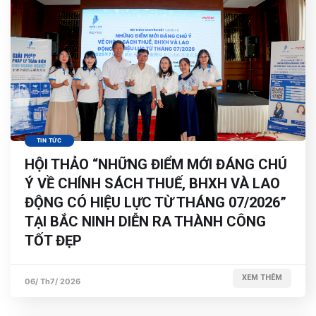
TIN TỨC
HỘI THẢO “NHỮNG ĐIỂM MỚI ĐÁNG CHÚ
Ý VỀ CHÍNH SÁCH THUẾ, BHXH VÀ LAO
ĐỘNG CÓ HIỆU LỰC TỪ THÁNG 07/2026”
TẠI BẮC NINH DIỄN RA THÀNH CÔNG
TỐT ĐẸP
XEM THÊM
06/ Th7/ 2026